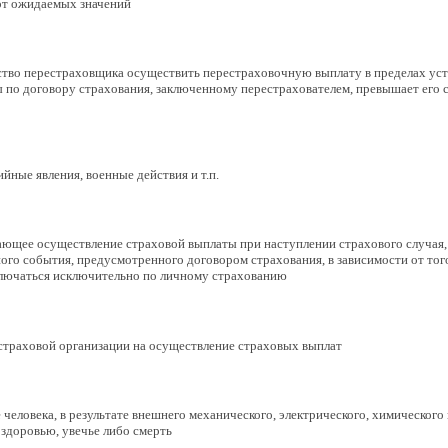
 от ожидаемых значений
ство перестраховщика осуществить перестраховочную выплату в пределах ус
 по договору страхования, заключенному перестрахователем, превышает его 
йные явления, военные действия и т.п.
ющее осуществление страховой выплаты при наступлении страхового случая, 
го события, предусмотренного договором страхования, в зависимости от того,
ключаться исключительно по личному страхованию
 страховой организации на осуществление страховых выплат
человека, в результате внешнего механического, электрического, химического
 здоровью, увечье либо смерть