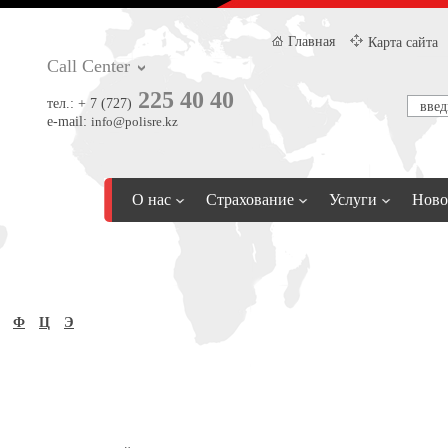
Главная
Карта сайта
Call Center
225 40 40
тел.:
+ 7 (727)
e-mail:
info@polisre.kz
О нас
Страхование
Услуги
Ново
Ф
Ц
Э