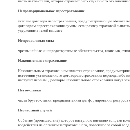
часть нетто-ставки, которая отражает риск случайного отклонения
Непропорциональное перестрахование
условие договора перестрахования, предусматривающее обязатель
договором перестрахования суммы, если размер страховой выплаты
удержание в такой выплате
Непреодолимая сила
чрезвычайные и непредотвратимые обстоятельства, такие как, стихи
Накопительное страхование
Накопительным страхованием является страхование, предусматрива
истечении установленного договором страхования периода либо ино
наступит первым. Договоры накопительного страхования могут за
Нетто-ставка
часть брутто-ставки, предназначенная для формирования ресурсов
Несчастный случай
Событие (происшествие), которое наступило внезапно вопреки воле 
воздействия на организм застрахованного, повлекшее за собой вред