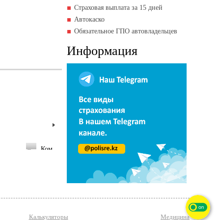
Страховая выплата за 15 дней
Автокаско
Обязательное ГПО автовладельцев
Информация
)
Ком
Комментарии пользователей - (0)
Калькуляторы
Медицина