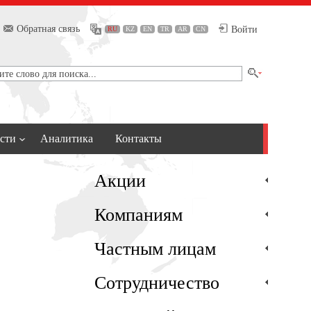
Обратная связь
Войти
RU
KZ
EN
TR
AR
CN
сти
Аналитика
Контакты
Акции
Компаниям
Частным лицам
Сотрудничество