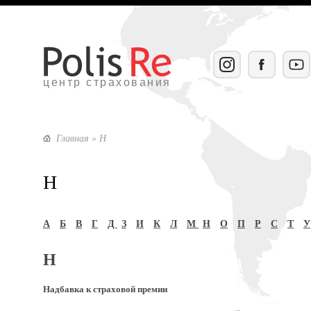
центр страхования
Главная
» Н
Н
А
Б
В
Г
Д
З
И
К
Л
М
Н
О
П
Р
С
Т
У
Н
Надбавка к страховой премии