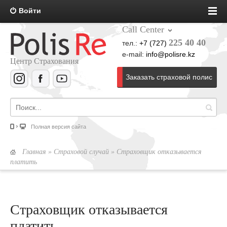
Войти
Call Center
225 40 40
тел.:
+7 (727)
e-mail:
info@polisre.kz
Центр Страхования
Заказать страховой полис
Полная версия сайта
Главная
»
Страховой случай
» Страховщик отказывается
платить
Страховщик отказывается
платить