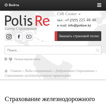
Войти
Call Center
225 40 40
тел.:
+7 (727)
e-mail:
info@polisre.kz
Центр Страхования
Заказать страховой полис
Полная версия сайта
Главная
»
Виды страхования
»
Добровольное Страхование
»
Страхование железнодорожного транспорта
Страхование железнодорожного