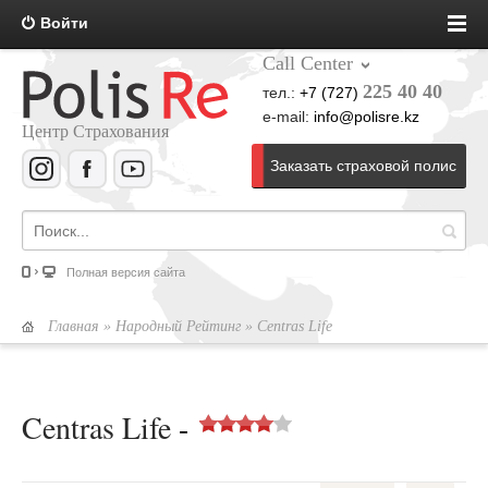
Войти
Call Center
225 40 40
тел.:
+7 (727)
e-mail:
info@polisre.kz
Центр Страхования
Заказать страховой полис
Полная версия сайта
Главная
»
Народный Рейтинг
» Centras Life
Centras Life
-