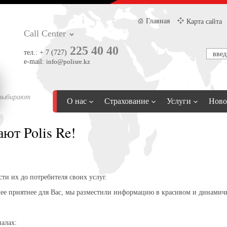
Главная
Карта сайта
Call Center
225 40 40
тел.:
+ 7 (727)
e-mail:
info@polisre.kz
 выбирают
О нас
Страхование
Услуги
Ново
ют Polis Re!
ти их до потребителя своих услуг.
более приятнее для Вас, мы разместили информацию в красивом и динами
алах: