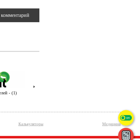
 комментарий
Ком
лей - (1)
Калькуляторы
Медицина