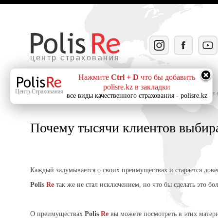
центр страхования
Нажмите
Ctrl + D
что бы добавить
polisre.kz в закладки
Центр Страхования
Главная
»
Популярное на сайте
» Почему тысячи клиентов
все виды качественного страхования - polisre.kz
Polis Re!
Почему тысячи клиентов выбира
Каждый задумывается о своих преимуществах и старается довес
Polis
Re
так же не стал исключением, но что бы сделать это 
О преимуществах
Polis
Re
вы можете посмотреть в этих матери