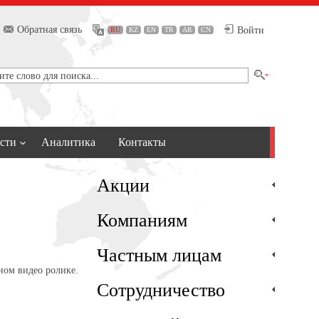
Обратная связь
Войти
RU
KZ
EN
TR
AR
CN
сти
Аналитика
Контакты
Акции
Компаниям
Частным лицам
чном видео ролике.
Сотрудничество