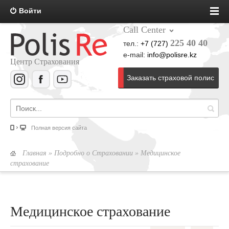
Войти
Call Center
225 40 40
тел.:
+7 (727)
e-mail:
info@polisre.kz
Центр Страхования
Заказать страховой полис
Полная версия сайта
Главная
»
Подробно о Страховании
» Медицинское
страхование
Медицинское страхование